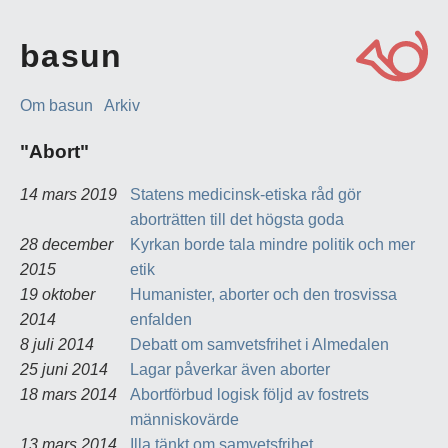
basun
Om basun
Arkiv
"Abort"
14 mars 2019
Statens medicinsk-etiska råd gör
aborträtten till det högsta goda
28 december
Kyrkan borde tala mindre politik och mer
2015
etik
19 oktober
Humanister, aborter och den trosvissa
2014
enfalden
8 juli 2014
Debatt om samvetsfrihet i Almedalen
25 juni 2014
Lagar påverkar även aborter
18 mars 2014
Abortförbud logisk följd av fostrets
människovärde
13 mars 2014
Illa tänkt om samvetsfrihet