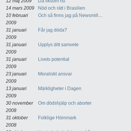
12 maj 2009
Då liksom nu
14 mars 2009
Nöd och rätt i Brasilien
10 februari
Och så finns jag på Newsmill…
2009
31 januari
Får jag döda?
2009
31 januari
Upplys ditt samvete
2009
31 januari
Livets potential
2009
23 januari
Moraliskt ansvar
2009
13 januari
Märkligheter i Dagen
2009
30 november
Om dödshjälp och aborter
2008
31 oktober
Folklige Hörnmark
2008