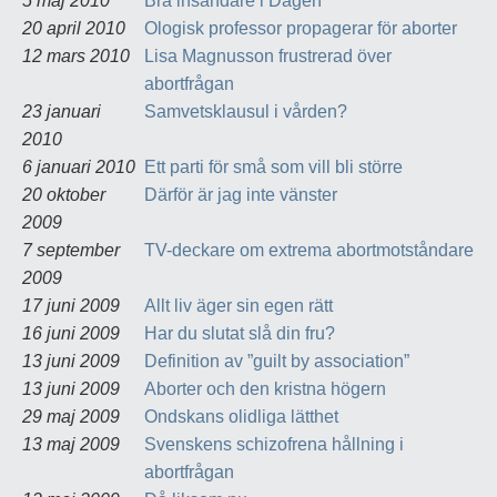
5 maj 2010
Bra insändare i Dagen
20 april 2010
Ologisk professor propagerar för aborter
12 mars 2010
Lisa Magnusson frustrerad över
abortfrågan
23 januari
Samvetsklausul i vården?
2010
6 januari 2010
Ett parti för små som vill bli större
20 oktober
Därför är jag inte vänster
2009
7 september
TV-deckare om extrema abortmotståndare
2009
17 juni 2009
Allt liv äger sin egen rätt
16 juni 2009
Har du slutat slå din fru?
13 juni 2009
Definition av ”guilt by association”
13 juni 2009
Aborter och den kristna högern
29 maj 2009
Ondskans olidliga lätthet
13 maj 2009
Svenskens schizofrena hållning i
abortfrågan