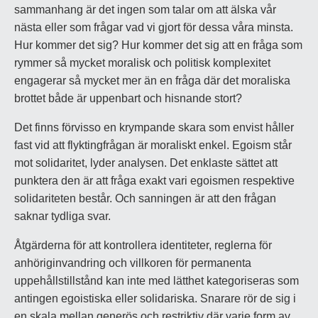
sammanhang är det ingen som talar om att älska vår
nästa eller som frågar vad vi gjort för dessa våra minsta.
Hur kommer det sig? Hur kommer det sig att en fråga som
rymmer så mycket moralisk och politisk komplexitet
engagerar så mycket mer än en fråga där det moraliska
brottet både är uppenbart och hisnande stort?
Det finns förvisso en krympande skara som envist håller
fast vid att flyktingfrågan är moraliskt enkel. Egoism står
mot solidaritet, lyder analysen. Det enklaste sättet att
punktera den är att fråga exakt vari egoismen respektive
solidariteten består. Och sanningen är att den frågan
saknar tydliga svar.
Åtgärderna för att kontrollera identiteter, reglerna för
anhöriginvandring och villkoren för permanenta
uppehållstillstånd kan inte med lätthet kategoriseras som
antingen egoistiska eller solidariska. Snarare rör de sig i
en skala mellan generös och restriktiv där varje form av