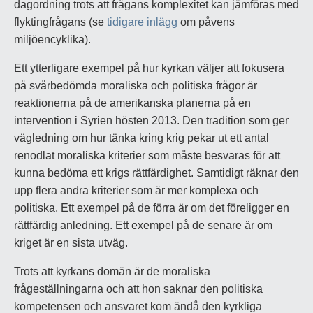
dagordning trots att frågans komplexitet kan jämföras med
flyktingfrågans (se
tidigare inlägg
om påvens
miljöencyklika).
Ett ytterligare exempel på hur kyrkan väljer att fokusera
på svårbedömda moraliska och politiska frågor är
reaktionerna på de amerikanska planerna på en
intervention i Syrien hösten 2013. Den tradition som ger
vägledning om hur tänka kring krig pekar ut ett antal
renodlat moraliska kriterier som måste besvaras för att
kunna bedöma ett krigs rättfärdighet. Samtidigt räknar den
upp flera andra kriterier som är mer komplexa och
politiska. Ett exempel på de förra är om det föreligger en
rättfärdig anledning. Ett exempel på de senare är om
kriget är en sista utväg.
Trots att kyrkans domän är de moraliska
frågeställningarna och att hon saknar den politiska
kompetensen och ansvaret kom ändå den kyrkliga