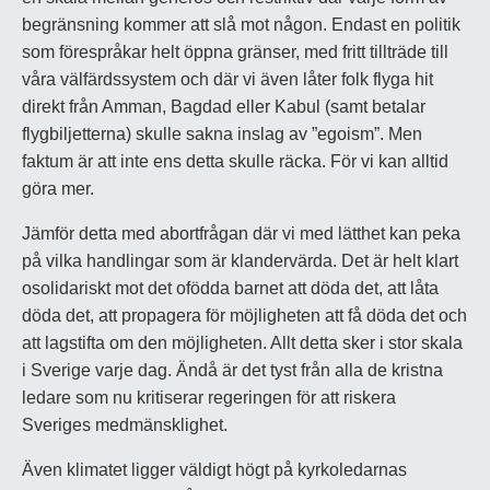
begränsning kommer att slå mot någon. Endast en politik
som förespråkar helt öppna gränser, med fritt tillträde till
våra välfärdssystem och där vi även låter folk flyga hit
direkt från Amman, Bagdad eller Kabul (samt betalar
flygbiljetterna) skulle sakna inslag av ”egoism”. Men
faktum är att inte ens detta skulle räcka. För vi kan alltid
göra mer.
Jämför detta med abortfrågan där vi med lätthet kan peka
på vilka handlingar som är klandervärda. Det är helt klart
osolidariskt mot det ofödda barnet att döda det, att låta
döda det, att propagera för möjligheten att få döda det och
att lagstifta om den möjligheten. Allt detta sker i stor skala
i Sverige varje dag. Ändå är det tyst från alla de kristna
ledare som nu kritiserar regeringen för att riskera
Sveriges medmänsklighet.
Även klimatet ligger väldigt högt på kyrkoledarnas