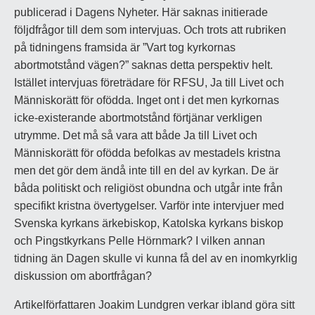
publicerad i Dagens Nyheter. Här saknas initierade
följdfrågor till dem som intervjuas. Och trots att rubriken
på tidningens framsida är ”Vart tog kyrkornas
abortmotstånd vägen?” saknas detta perspektiv helt.
Istället intervjuas företrädare för RFSU, Ja till Livet och
Människorätt för ofödda. Inget ont i det men kyrkornas
icke-existerande abortmotstånd förtjänar verkligen
utrymme. Det må så vara att både Ja till Livet och
Människorätt för ofödda befolkas av mestadels kristna
men det gör dem ändå inte till en del av kyrkan. De är
båda politiskt och religiöst obundna och utgår inte från
specifikt kristna övertygelser. Varför inte intervjuer med
Svenska kyrkans ärkebiskop, Katolska kyrkans biskop
och Pingstkyrkans Pelle Hörnmark? I vilken annan
tidning än Dagen skulle vi kunna få del av en inomkyrklig
diskussion om abortfrågan?
Artikelförfattaren Joakim Lundgren verkar ibland göra sitt