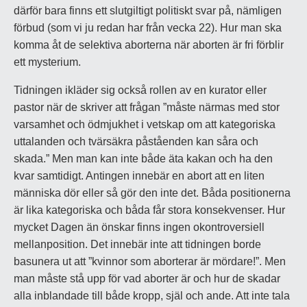
därför bara finns ett slutgiltigt politiskt svar på, nämligen
förbud (som vi ju redan har från vecka 22). Hur man ska
komma åt de selektiva aborterna när aborten är fri förblir
ett mysterium.
Tidningen ikläder sig också rollen av en kurator eller
pastor när de skriver att frågan ”måste närmas med stor
varsamhet och ödmjukhet i vetskap om att kategoriska
uttalanden och tvärsäkra påståenden kan såra och
skada.” Men man kan inte både äta kakan och ha den
kvar samtidigt. Antingen innebär en abort att en liten
människa dör eller så gör den inte det. Båda positionerna
är lika kategoriska och båda får stora konsekvenser. Hur
mycket Dagen än önskar finns ingen okontroversiell
mellanposition. Det innebär inte att tidningen borde
basunera ut att ”kvinnor som aborterar är mördare!”. Men
man måste stå upp för vad aborter är och hur de skadar
alla inblandade till både kropp, själ och ande. Att inte tala