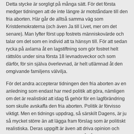
Detta stycke är sorgligt på många sätt. För det första
medger tidningen att de inte längre är motståndare till den
fria aborten. Här går de alltså samma väg som
Kristdemokraterna (och även Ja till Livet, mer om det
senare). Man lyfter först upp fostrets människovärde och
talar om det som en individ att ta hänsyn till. För att sedan
rycka på axlarna åt en lagstiftning som gör fostret helt
rättslös under sina första 18 levnadsveckor och som
därför, för sin själva överlevnad, är helt utlämnad åt den
omgivande familjens välvilja.
För det andra accepterar tidningen den fria aborten av en
anledning som endast har med politik att göra, nämligen
om det är realistiskt att idag få gehör för en lagförändring
som skulle avskaffa den fria aborten. Politik är förvisso
viktigt. Men en tidnings uppdrag, så särskilt Dagens, är ju
så mycket större än att lägga fram förslag som är politiskt
realistiska. Deras uppgift är även att driva opinion och