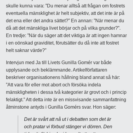
skulle kunna vara: ”Du menar alltså att frågan om fostrets
eventuella mänsklighet är helt subjektiv, att det inte är på
det ena eller det andra sättet?” En annan: ”När menar du
då att det mänskliga livet börjar och på vilka grunder?”.
En tredje: ”När du säger att det viktiga är att ingen hamnar
i en oönskad graviditet, förutsätter du då inte att fostret
helt saknar värde?”
Intervjun med Ja till Livets Gunilla Gomér var både
upplysande och beklämmande. Artikelförfattaren
beskriver organisationens hållning bland annat så här:
”Att vara för eller mot abort och försöka indela
mänskligheten i dessa två kategorier är grovt och i princip
felaktigt.” Att detta inte är en missvisande sammanfattning
åtminstone antyds i Gunilla Gomérs svar. Hon säger:
Det är svårt att nå ut i debatten som det är
och pratar vi förbud stänger vi dörren. Den