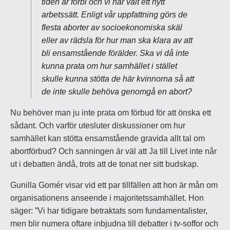
tiden är förbi och vi har valt ett nytt
arbetssätt. Enligt vår uppfattning görs de
flesta aborter av socioekonomiska skäl
eller av rädsla för hur man ska klara av att
bli ensamstående förälder. Ska vi då inte
kunna prata om hur samhället i stället
skulle kunna stötta de här kvinnorna så att
de inte skulle behöva genomgå en abort?
Nu behöver man ju inte prata om förbud för att önska ett
sådant. Och varför utesluter diskussioner om hur
samhället kan stötta ensamstående gravida allt tal om
abortförbud? Och sanningen är väl att Ja till Livet inte når
ut i debatten ändå, trots att de tonat ner sitt budskap.
Gunilla Gomér visar vid ett par tillfällen att hon är mån om
organisationens anseende i majoritetssamhället. Hon
säger: ”Vi har tidigare betraktats som fundamentalister,
men blir numera oftare inbjudna till debatter i tv-soffor och