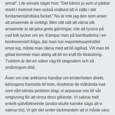
annat”. Lite senare säger hon: ”Det känns ju som vi jobbar
starkt i motvind men också orättvist att vi sätts i det
fundamentalistiska facket.” Nu är inte jag den som anser
att anseende är oviktigt. Men rätt sätt att värna sitt
anseende är att göra goda gärningar, inte att lyssna på
vad folk tycker om en. Kämpar man på barrikaderna i en
kontroversiell fråga, där man har majoritetssamhället
emot sig, måste man räkna med att bli ogillad. Vill man bli
gillad kommer man aldrig att bli en kraft för förändring.
Tvärtom är det en säker väg till stagnation och så
småningom död.
Även om inte artiklarna handlar om kristenheten direkt,
tidningens framsida till trots, illustrerar de måhända vad
som vårt största problem idag: vi anpassar oss till vår
omgivning för att vinna dess gillande. Vi saknar helt
enkelt självförtroende (andra skulle kanske säga att vi
saknar tro). Vi gör det under täckmanteln att vi måste vara