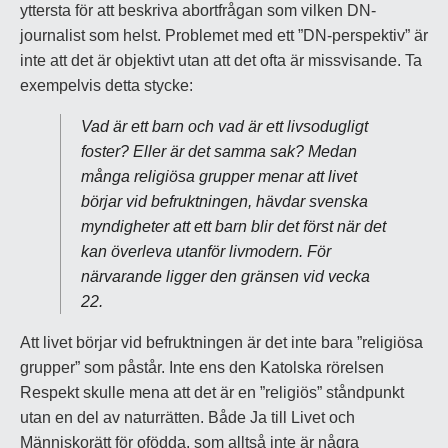
yttersta för att beskriva abortfrågan som vilken DN-
journalist som helst. Problemet med ett ”DN-perspektiv” är
inte att det är objektivt utan att det ofta är missvisande. Ta
exempelvis detta stycke:
Vad är ett barn och vad är ett livsodugligt
foster? Eller är det samma sak? Medan
många religiösa grupper menar att livet
börjar vid befruktningen, hävdar svenska
myndigheter att ett barn blir det först när det
kan överleva utanför livmodern. För
närvarande ligger den gränsen vid vecka
22.
Att livet börjar vid befruktningen är det inte bara ”religiösa
grupper” som påstår. Inte ens den Katolska rörelsen
Respekt skulle mena att det är en ”religiös” ståndpunkt
utan en del av naturrätten. Både Ja till Livet och
Människorätt för ofödda, som alltså inte är några