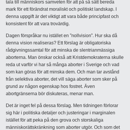
tala till människors samveten för att på så sätt bereda
mark för ett förändrat moraliskt och politiskt landskap. I
denna uppgift är det viktigt att vara både principfast och
konsistent för att vara trovärdig.
Dagen förspråkar nu istället en ”nollvision”. Hur ska då
denna vision realiseras? Ett förslag är obligatoriska
rådgivningssamtal för att minska de slentrianmässiga
aborterna. Man önskar också att Kristdemokraterna skulle
reda ut varför vi har så många aborter i Sverige och vad
som kan göras för att minska dem. Och man tar avstånd
från selektiva aborter, det vill säga aborter som sker på
grund av någon egenskap hos fostret. Även
abortgränserna bör diskuteras, menar man.
Det är inget fel på dessa förslag. Men tidningen förlorar
sig här i politiska detaljer och justeringar i marginalen
istället för att peka på den grova och storskaliga
människorättskränkning som aborter utgör. Och som det