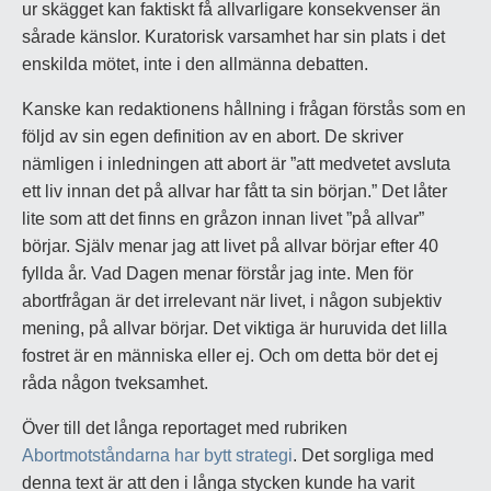
ur skägget kan faktiskt få allvarligare konsekvenser än
sårade känslor. Kuratorisk varsamhet har sin plats i det
enskilda mötet, inte i den allmänna debatten.
Kanske kan redaktionens hållning i frågan förstås som en
följd av sin egen definition av en abort. De skriver
nämligen i inledningen att abort är ”att medvetet avsluta
ett liv innan det på allvar har fått ta sin början.” Det låter
lite som att det finns en gråzon innan livet ”på allvar”
börjar. Själv menar jag att livet på allvar börjar efter 40
fyllda år. Vad Dagen menar förstår jag inte. Men för
abortfrågan är det irrelevant när livet, i någon subjektiv
mening, på allvar börjar. Det viktiga är huruvida det lilla
fostret är en människa eller ej. Och om detta bör det ej
råda någon tveksamhet.
Över till det långa reportaget med rubriken
Abortmotståndarna har bytt strategi
. Det sorgliga med
denna text är att den i långa stycken kunde ha varit