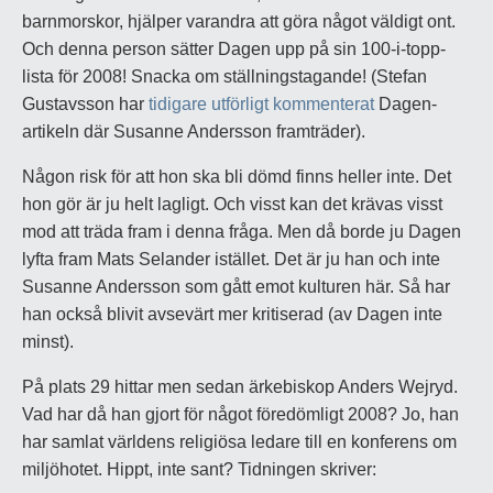
barnmorskor, hjälper varandra att göra något väldigt ont.
Och denna person sätter Dagen upp på sin 100-i-topp-
lista för 2008! Snacka om ställningstagande! (Stefan
Gustavsson har
tidigare utförligt kommenterat
Dagen-
artikeln där Susanne Andersson framträder).
Någon risk för att hon ska bli dömd finns heller inte. Det
hon gör är ju helt lagligt. Och visst kan det krävas visst
mod att träda fram i denna fråga. Men då borde ju Dagen
lyfta fram Mats Selander istället. Det är ju han och inte
Susanne Andersson som gått emot kulturen här. Så har
han också blivit avsevärt mer kritiserad (av Dagen inte
minst).
På plats 29 hittar men sedan ärkebiskop Anders Wejryd.
Vad har då han gjort för något föredömligt 2008? Jo, han
har samlat världens religiösa ledare till en konferens om
miljöhotet. Hippt, inte sant? Tidningen skriver: