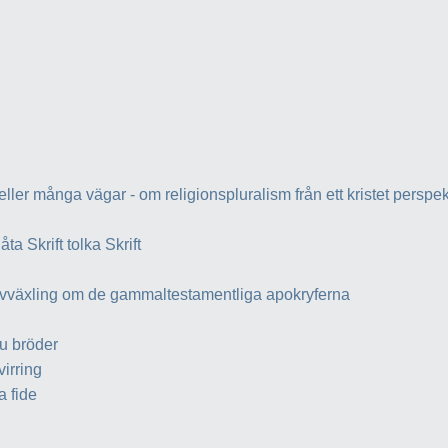
eller många vägar - om religionspluralism från ett kristet perspek
låta Skrift tolka Skrift
vväxling om de gammaltestamentliga apokryferna
u bröder
virring
a fide