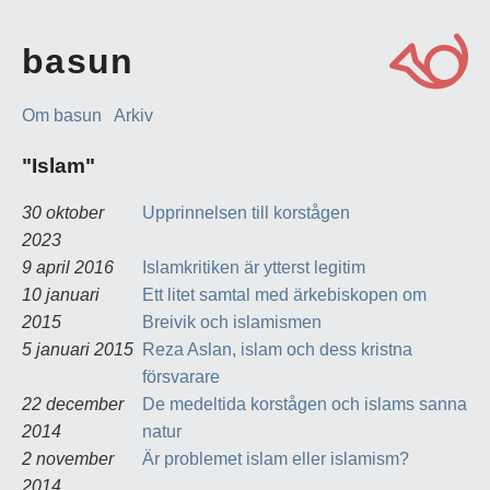
basun
Om basun
Arkiv
"Islam"
30 oktober
Upprinnelsen till korstågen
2023
9 april 2016
Islamkritiken är ytterst legitim
10 januari
Ett litet samtal med ärkebiskopen om
2015
Breivik och islamismen
5 januari 2015
Reza Aslan, islam och dess kristna
försvarare
22 december
De medeltida korstågen och islams sanna
2014
natur
2 november
Är problemet islam eller islamism?
2014