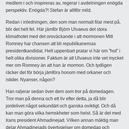
medlem i och inspireras av, regerar i avdelningen enögda
perspektiv. Enögda?! Stefan är alltför mild.
Redan i inledningen, den som man normalt filar mest på,
blir det helt fel. Här jämför Björn Ulvaeus det stora
klimathotet med det oroväckande i att mormonen Mitt
Romney har chansen att bli republikanernas
presidentkandidat. Helt uppenbart pratar vi här om ”hot” i
helt olika divisioner. Faktum är att Ulvaeus inte vet mycket
mer om Romney än att han är mormon. Och tydligen
räcker det för börja jämföra honom med orkaner och
istider. Nyanser, någon?
Han raljerar sedan över dem som tror på domedagen.
Tror man på denna och ett liv efter detta, ja då blir
jordelivet något sekundärt och ganska oviktigt. Och då
kan man göra vilka hemskheter som helst. Så är det med
Irans president Ahmadinejad. Vilken annan mäktig man
delar Ahmadinejads övertygelser om domedag och