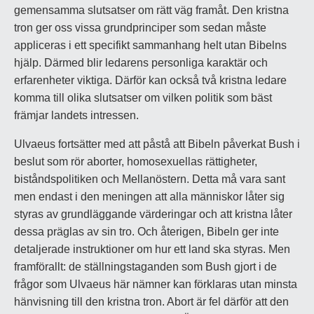
gemensamma slutsatser om rätt väg framåt. Den kristna
tron ger oss vissa grundprinciper som sedan måste
appliceras i ett specifikt sammanhang helt utan Bibelns
hjälp. Därmed blir ledarens personliga karaktär och
erfarenheter viktiga. Därför kan också två kristna ledare
komma till olika slutsatser om vilken politik som bäst
främjar landets intressen.
Ulvaeus fortsätter med att påstå att Bibeln påverkat Bush i
beslut som rör aborter, homosexuellas rättigheter,
biståndspolitiken och Mellanöstern. Detta må vara sant
men endast i den meningen att alla människor låter sig
styras av grundläggande värderingar och att kristna låter
dessa präglas av sin tro. Och återigen, Bibeln ger inte
detaljerade instruktioner om hur ett land ska styras. Men
framförallt: de ställningstaganden som Bush gjort i de
frågor som Ulvaeus här nämner kan förklaras utan minsta
hänvisning till den kristna tron. Abort är fel därför att den