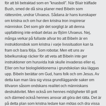
för att bli betraktad som en ”knasboll”. När Blair träffade
Bush, smed de då sina planer med Bibeln som
rättesnöre, undrar Ulvaeus. Sådana är hans kunskaper
om kristna och om hur den kristna tron inspirerar
människor. Det som gör det sorgligt är att denna
uppfattning inte enbart delas av Björn Ulvaeus. Nej,
många verkar på fullaste allvar tro att Bibeln är en
instruktionsbok som kristna i varje livssituation kan ta
fram och bara följa. Som robotar. Men ett uns av
bibelkunskap räcker för att veta att Bibeln inte ger
instruktioner om huruvida Irak skulle invaderas eller ej.
Eller om hur biologilektionerna i grundskolan ska läggas
upp. Bibeln berättar om Gud, hans folk och om Jesus. Av
detta kan man lära sig vissa grundläggande saker om
tillvaron såsom ondskans realitet och människans
destruktivitet. Men också om hennes möjligheter till gott
och därmed också hennes ansvar att göra det rätta. Det är
på detta plan som kristna ledare kan mötas och dra vissa