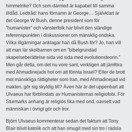
himmelrike? Och som därmed är kapabel till samma
illdåd. Ledtråd: hans förnamn är George… Självklart är
det George W Bush, denne president som för
”humanister” och vänsterfolk har blivit den ständige
referenspunkten i diskussioner om mänsklig ondska.
Vilka illgärningar anklagar han då Bush för? Jo, han vill
att man lär skolbarnen om en ”bibelgrundad
skapelseberättelse sida vid sida med evolutionsteorin.”
Men går detta, om det nu vore sant, verkligen att jämföra
med Ahmadinejads hot om att förinta Israel? Eller de brott
mot mänskliga rättigheter som Iran, med Ahmadinejad vid
makten, gör sig skyldig till? Även här är det uppenbart att
Ulvaeus har förblindats av Humanisternas religiofobi. För
Sturmarks anhang är religiös lika med ond, oavsett vad
människan i övrigt gör och tror.
Björn Ulvaeus kommenterar sedan det faktum att Tony
Blair blivit katolik och att han smugit med sin tro i rädsla