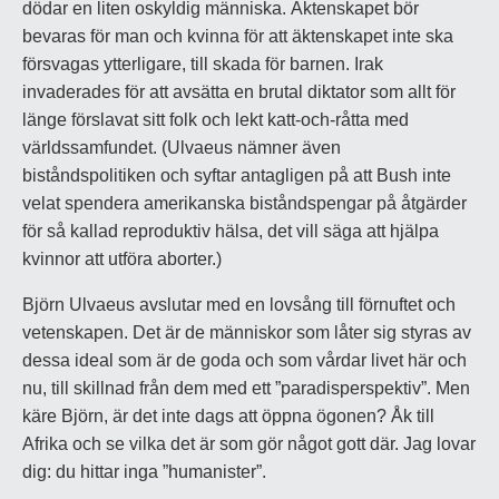
dödar en liten oskyldig människa. Äktenskapet bör
bevaras för man och kvinna för att äktenskapet inte ska
försvagas ytterligare, till skada för barnen. Irak
invaderades för att avsätta en brutal diktator som allt för
länge förslavat sitt folk och lekt katt-och-råtta med
världssamfundet. (Ulvaeus nämner även
biståndspolitiken och syftar antagligen på att Bush inte
velat spendera amerikanska biståndspengar på åtgärder
för så kallad reproduktiv hälsa, det vill säga att hjälpa
kvinnor att utföra aborter.)
Björn Ulvaeus avslutar med en lovsång till förnuftet och
vetenskapen. Det är de människor som låter sig styras av
dessa ideal som är de goda och som vårdar livet här och
nu, till skillnad från dem med ett ”paradisperspektiv”. Men
käre Björn, är det inte dags att öppna ögonen? Åk till
Afrika och se vilka det är som gör något gott där. Jag lovar
dig: du hittar inga ”humanister”.