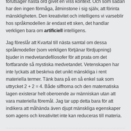
förutsäger nästa ord givet en viss kontext. Och som sådan
har den ingen förmåga, åtminstone i sig själv, att förinta
mänskligheten. Den kreativitet och intelligens vi varseblir
hos språkmodellen är endast ett sken, det handlar
verkligen bara om
artificiell
intelligens.
Jag föreslår att Kvartal till nästa samtal om dessa
språkmodeller (som verkligen förtjänar fördjupning)
bjuder in medvetandefilosofer för att prata om det
fortfarande så mystiska medvetandet. Vetenskapen har
inte lyckats att beskriva det unikt mänskliga i rent
materiella termer. Tänk bara på en så enkel sak som
uttrycket 2 + 2 = 4. Både siffrorna och den matematiska
lagen existerar helt oberoende av människan utan att
vara materiella föremål. Jag tar upp detta bara för att
indikera att måhända även djupt mänskliga egenskaper
som agens och kreativitet inte kan reduceras till materia.