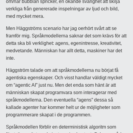
om/när bubblan spricker, en ökande svårighet att skilja
verkliga från genererade inspelningar av ljud och bild,
med mycket mera.
Men Häggströms scenario har jag oerhört svårt att se
framför mig. Språkmodellerna saknar det som krävs för att
detta ska bli verklighet: agens, egenintresse, kreativitet,
medvetande. Människan har allt detta, maskiner har det
inte.
Häggström talade om att språkmodellerna nu börjat få
agentiska egenskaper. Och visst handlar väldigt mycket
om “agentic AI” just nu. Men det enda som hänt är att
människan skapat programvara som interagerar med
språkmodellerna. Den eventuella “agens” dessa så
kallade agenter har kommer helt ur de möjligheter som
programmerare skapat i de programmen.
Språkmodellen förblir en deterministisk algoritm som