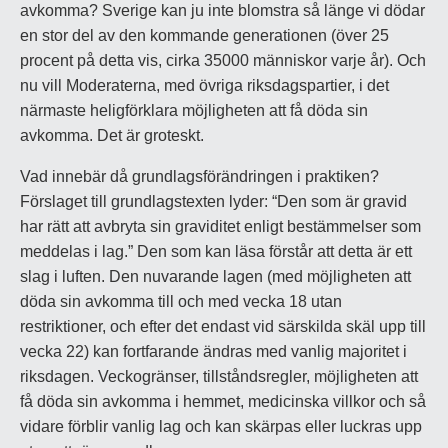
avkomma? Sverige kan ju inte blomstra så länge vi dödar
en stor del av den kommande generationen (över 25
procent på detta vis, cirka 35000 människor varje år). Och
nu vill Moderaterna, med övriga riksdagspartier, i det
närmaste heligförklara möjligheten att få döda sin
avkomma. Det är groteskt.
Vad innebär då grundlagsförändringen i praktiken?
Förslaget till grundlagstexten lyder: “Den som är gravid
har rätt att avbryta sin graviditet enligt bestämmelser som
meddelas i lag.” Den som kan läsa förstår att detta är ett
slag i luften. Den nuvarande lagen (med möjligheten att
döda sin avkomma till och med vecka 18 utan
restriktioner, och efter det endast vid särskilda skäl upp till
vecka 22) kan fortfarande ändras med vanlig majoritet i
riksdagen. Veckogränser, tillståndsregler, möjligheten att
få döda sin avkomma i hemmet, medicinska villkor och så
vidare förblir vanlig lag och kan skärpas eller luckras upp