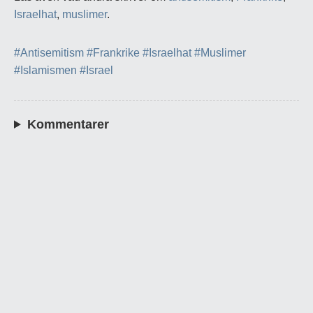
Israelhat
,
muslimer
.
#Antisemitism
#Frankrike
#Israelhat
#Muslimer
#Islamismen
#Israel
Kommentarer