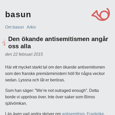
basun
Om basun
Arkiv
Den ökande antisemitismen angår
oss alla
den 22 februari 2015
Här ett mycket starkt tal om den ökande antisemitismen
som den franske premiärministern höll för några veckor
sedan. Lyssna och låt er beröras.
Som han säger: ”We’re not outraged enough”. Detta
borde vi uppröras över. Inte över saker som Birros
självömkan.
Läs även vad andra skriver om
antisemitism
,
Frankrike
,